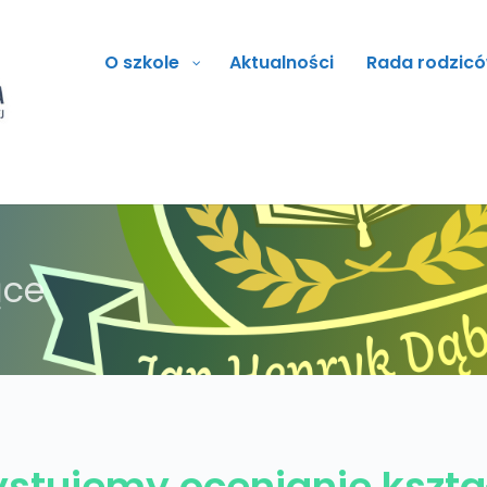
O szkole
Aktualności
Rada rodzic
ące
stujemy ocenianie kszta