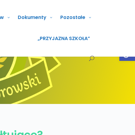
ów
Dokumenty
Pozostałe
„PRZYJAZNA SZKOŁA”
Open
łtujące?