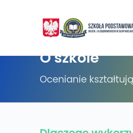
O szkole
Ocenianie kształtuj
Dlaczego wykorzy