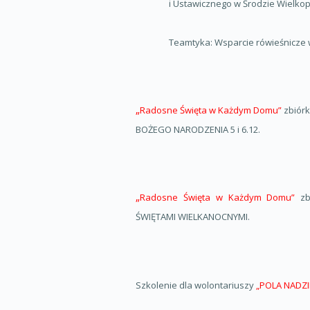
i Ustawicznego w Środzie Wielkopo
Teamtyka: Wsparcie rówieśnicze 
„
Radosne Święta w Każdym Domu”
zbiór
BOŻEGO NARODZENIA 5 i 6.12.
„
Radosne Święta w Każdym Domu”
z
ŚWIĘTAMI WIELKANOCNYMI.
Szkolenie dla wolontariuszy
„POLA NADZI