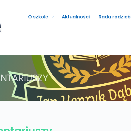
O szkole
Aktualności
Rada rodzic
NTARIUSZY
ontariuszy