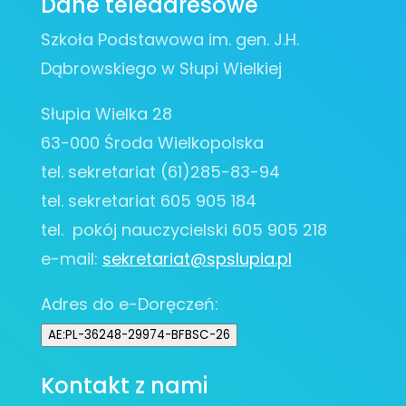
Dane teleadresowe
Szkoła Podstawowa im. gen. J.H.
Dąbrowskiego w Słupi Wielkiej
Słupia Wielka 28
63-000 Środa Wielkopolska
tel. sekretariat (61)285-83-94
tel. sekretariat 605 905 184
tel. pokój nauczycielski 605 905 218
e-mail:
sekretariat@spslupia.pl
Adres do e-Doręczeń:
AE:PL-36248-29974-BFBSC-26
Kontakt z nami